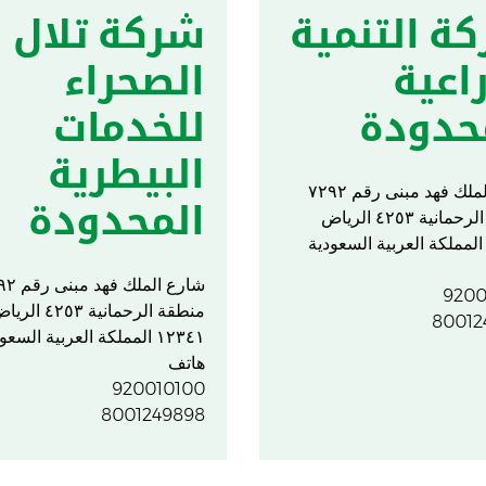
ة التنمية
شركة تلال
راعية
الصحراء
حدودة
للخدمات
البيطرية
شارع الملك فهد مبنى رقم ٧٢٩٢
المحدودة
منطقة الرحمانية ٤٢٥٣ الرياض
شارع الملك ف
9200
منطقة الرحمانية ٤٢٥٣ ال
80012
١٢٣٤١ المملكة العربية السعودية
هاتف
920010100
8001249898