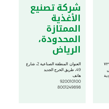
شركة تصنيع
شر
الأغذية
ال
الممتازة
ال
المحدودة،
دب
الرياض
العنو
هد مبنى رقم ٧٢٩٢
العنوان: المنطقة الصناعية 2، شارع
الإما
رياض
49، طريق الخرج الجديد
الهاتف: + 1
هاتف
920010100
8001249898