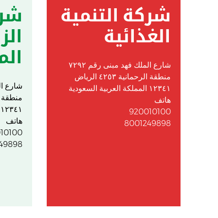
شركة التنمية
شرك
الغذائية
الز
الم
شارع الملك فهد مبنى رقم ٧٢٩٢
منطقة الرحمانية ٤٢٥٣ الرياض
١٢٣٤١ المملكة العربية السعودية
هاتف
١٢٣٤١ المملكة العربية السعودية
920010100
هاتف
8001249898
10100
49898